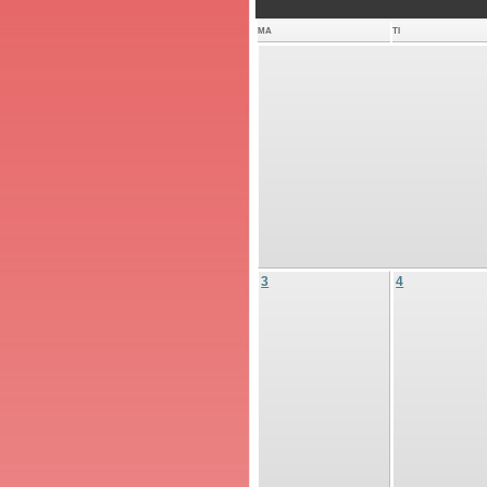
MA
TI
3
4