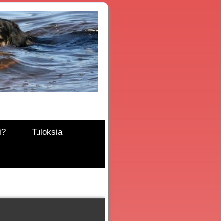
i?
Tuloksia