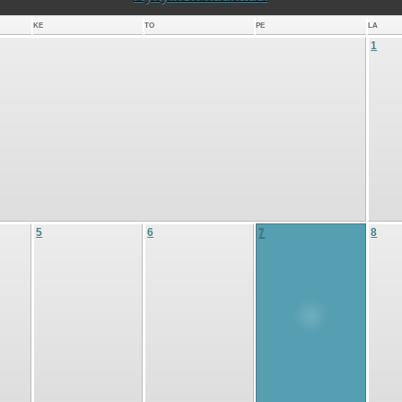
KE
TO
PE
LA
1
5
6
7
8