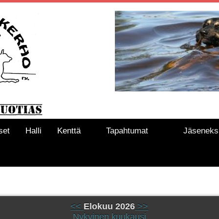
set
Halli
Kenttä
Tapahtumat
Jäseneks
<<
Elokuu 2026
>>
Nykyinen kuukausi