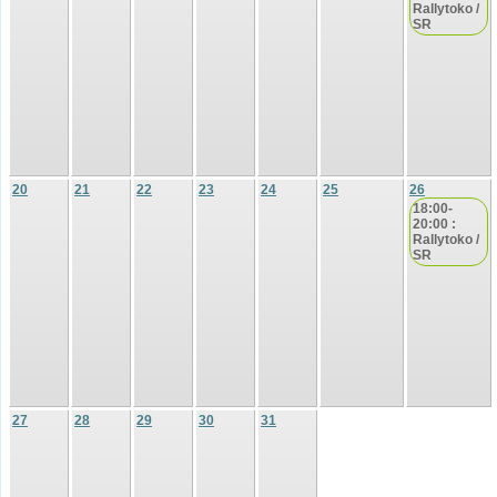
Rallytoko /
SR
20
21
22
23
24
25
26
18:00-
20:00 :
Rallytoko /
SR
27
28
29
30
31