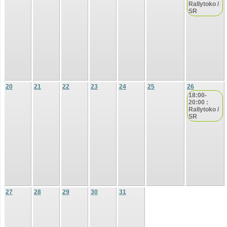
Rallytoko /
SR
20
21
22
23
24
25
26
18:00-
20:00 :
Rallytoko /
SR
27
28
29
30
31