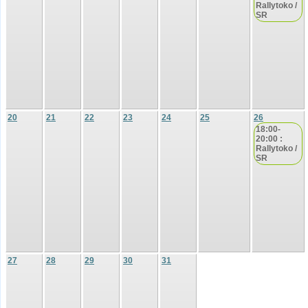
Rallytoko /
SR
20
21
22
23
24
25
26
18:00-
20:00 :
Rallytoko /
SR
27
28
29
30
31