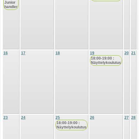
Junior
handler
16
17
18
19
20
21
18:00-19:00 :
Näyttelykoulutus
23
24
25
26
27
28
18:00-19:00 :
Näyttelykoulutus