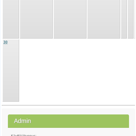
30
Admin
Käyttäjätunnus: