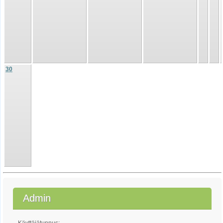
30
Admin
Käyttäjätunnus: