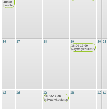
Junior
handler
16
17
18
19
20
21
18:00-19:00 :
Näyttelykoulutus
23
24
25
26
27
28
18:00-19:00 :
Näyttelykoulutus