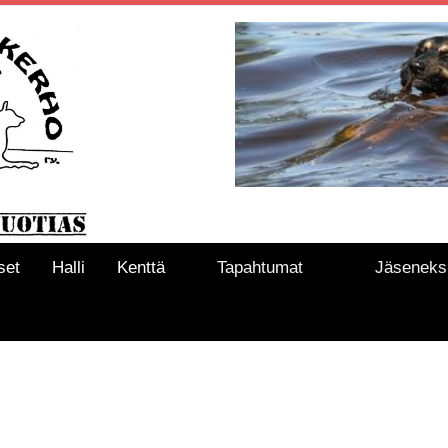
set
Halli
Kenttä
Tapahtumat
Jäseneks