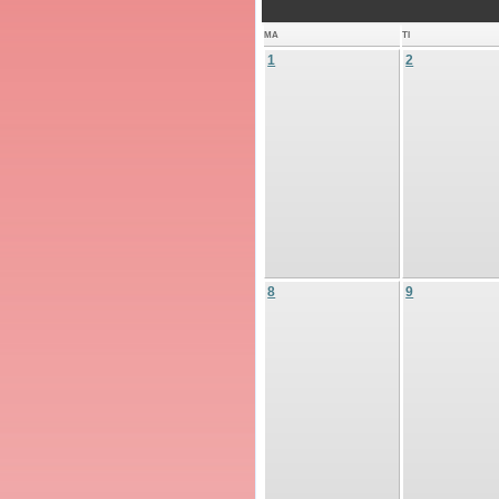
MA
TI
1
2
8
9