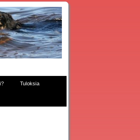
i?
Tuloksia