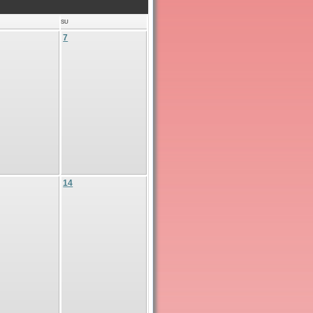
SU
7
14