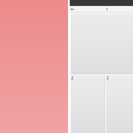
MA
TI
2
3