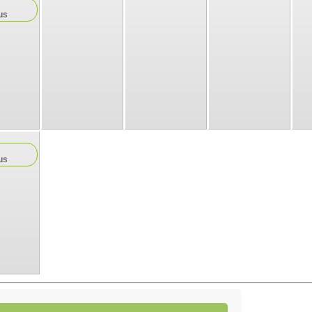
us
us