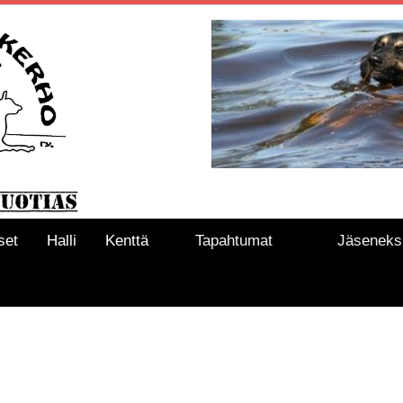
set
Halli
Kenttä
Tapahtumat
Jäseneks