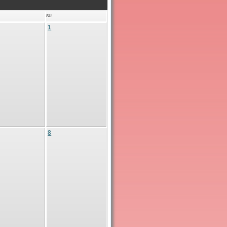
SU
1
8