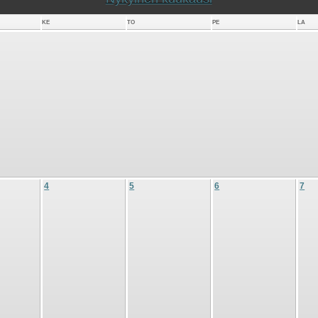
KE
TO
PE
LA
4
5
6
7