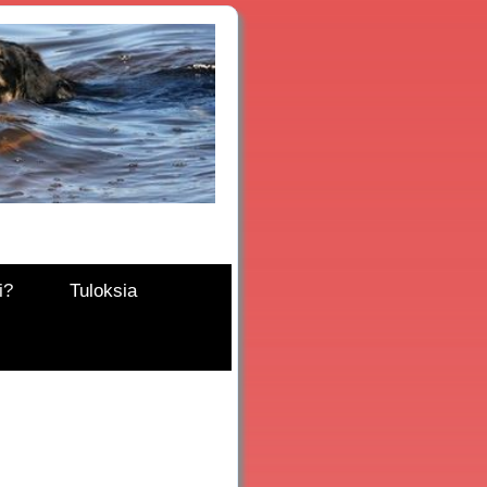
i?
Tuloksia