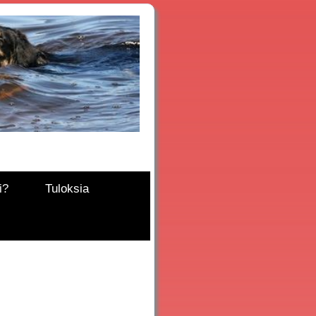
i?
Tuloksia