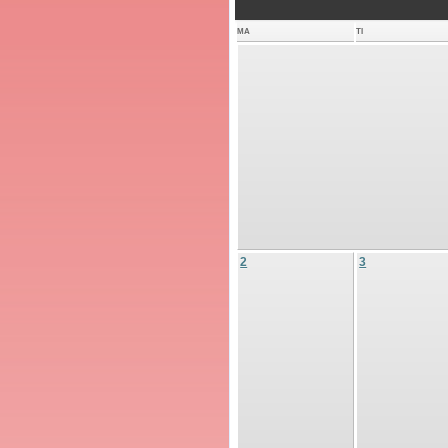
MA
TI
2
3