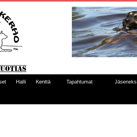
set
Halli
Kenttä
Tapahtumat
Jäseneks