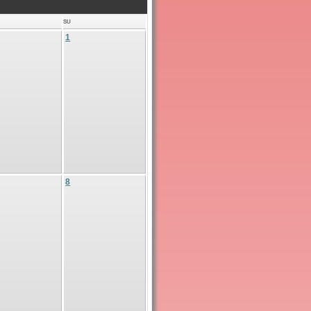
SU
1
8