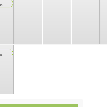
us
us