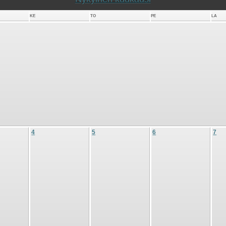
KE
TO
PE
LA
4
5
6
7