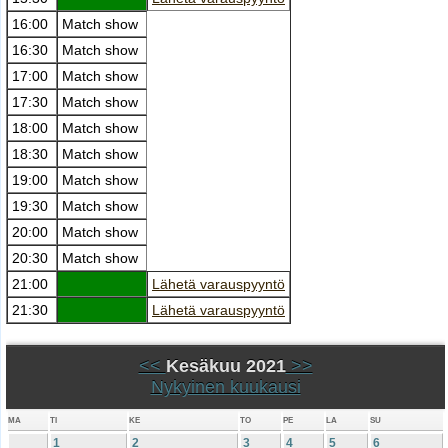
16:00
Match show
16:30
Match show
17:00
Match show
17:30
Match show
18:00
Match show
18:30
Match show
19:00
Match show
19:30
Match show
20:00
Match show
20:30
Match show
21:00
Lähetä varauspyyntö
21:30
Lähetä varauspyyntö
<<
Kesäkuu 2021
>>
Nykyinen kuukausi
MA
TI
KE
TO
PE
LA
SU
1
2
3
4
5
6