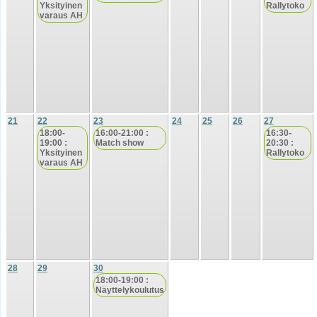
Yksityinen
Rallytoko
varaus AH
21
22
23
24
25
26
27
18:00-
16:00-21:00 :
16:30-
19:00 :
Match show
20:30 :
Yksityinen
Rallytoko
varaus AH
28
29
30
18:00-19:00 :
Näyttelykoulutus