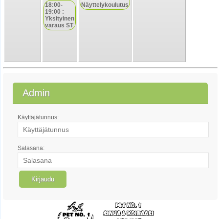
18:00-
Näyttelykoulutus
19:00 :
Yksityinen
varaus ST
Admin
Käyttäjätunnus:
Salasana: