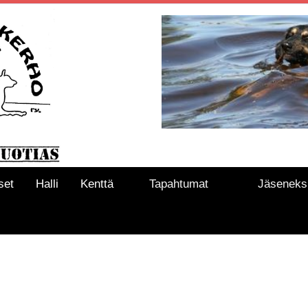
set
Halli
Kenttä
Tapahtumat
Jäseneks