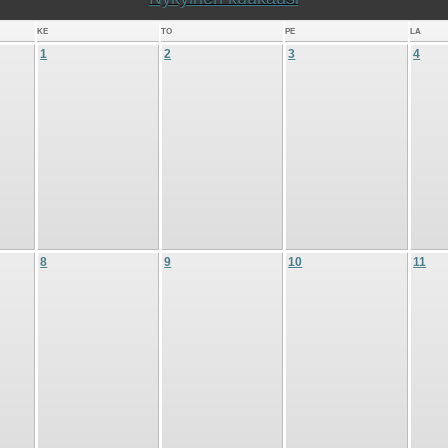
KE
TO
PE
LA
1
2
3
4
8
9
10
11