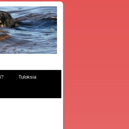
i?
Tuloksia