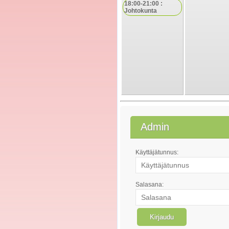
18:00-21:00 :
Johtokunta
Admin
Käyttäjätunnus:
Salasana: