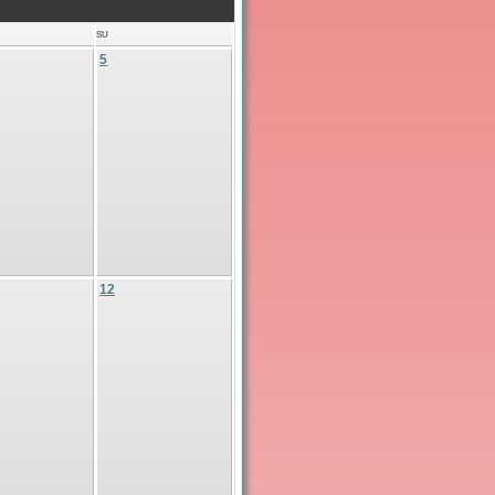
SU
5
12