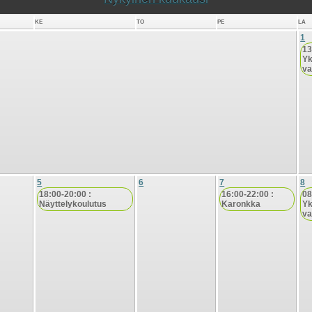
KE
TO
PE
LA
1
13
Yk
va
5
6
7
8
18:00-20:00 :
16:00-22:00 :
08
Näyttelykoulutus
Karonkka
Yk
va