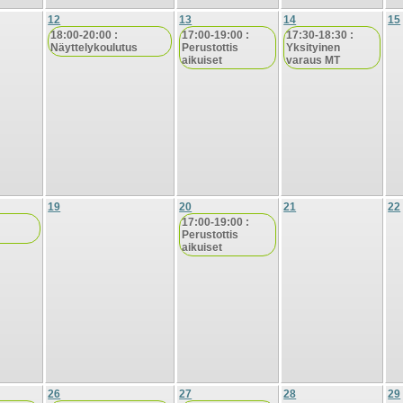
12
13
14
15
18:00-20:00 :
17:00-19:00 :
17:30-18:30 :
Näyttelykoulutus
Perustottis
Yksityinen
aikuiset
varaus MT
19
20
21
22
17:00-19:00 :
Perustottis
aikuiset
26
27
28
29