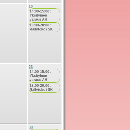
16
14:00-15:00 :
Yksityinen
varaus AH
18:00-20:00 :
Rallytoko / SK
23
14:00-15:00 :
Yksityinen
varaus AH
18:00-20:00 :
Rallytoko / SK
30