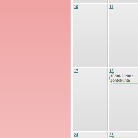
10
11
17
18
18:00-20:00 :
Johtokunta
24
25