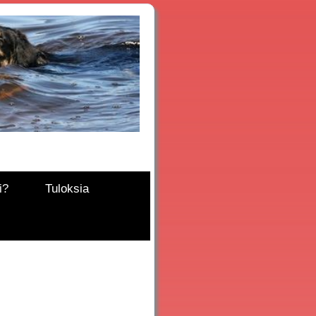
i?
Tuloksia