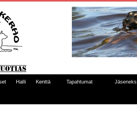
set
Halli
Kenttä
Tapahtumat
Jäseneks