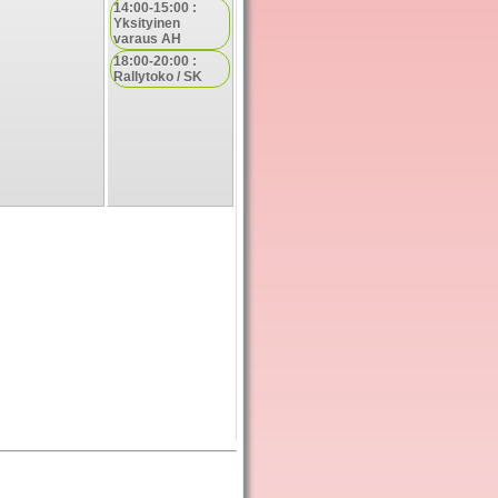
14:00-15:00 :
Yksityinen
varaus AH
18:00-20:00 :
Rallytoko / SK