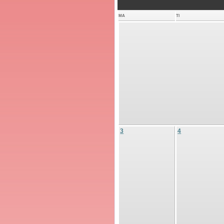
MA
TI
3
4