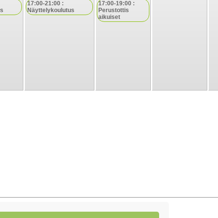
17:00-21:00 :
17:00-19:00 :
us
Näyttelykoulutus
Perustottis
aikuiset