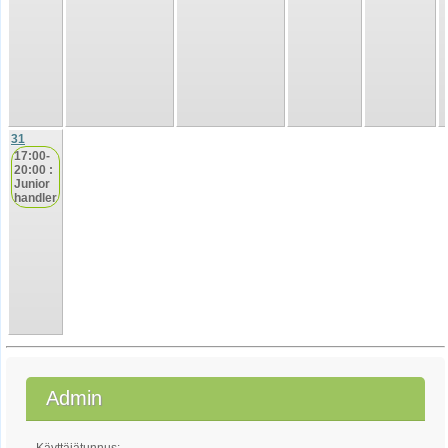
31
17:00-
20:00 :
Junior
handler
Admin
Käyttäjätunnus: