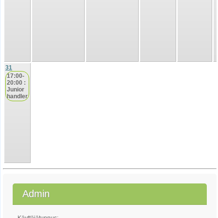
31
17:00-
20:00 :
Junior
handler
Admin
Käyttäjätunnus: