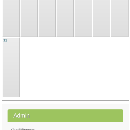
31
Admin
Käyttäjätunnus: