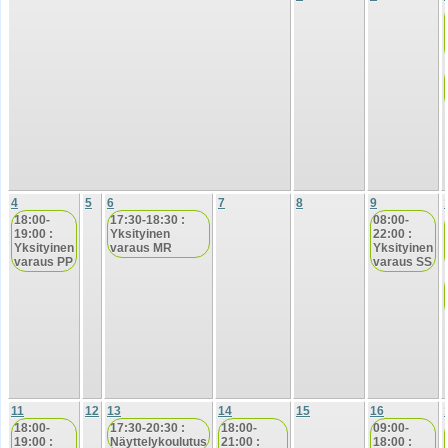
4
5
6
7
8
9
18:00-
17:30-18:30 :
08:00-
19:00 :
Yksityinen
22:00 :
Yksityinen
varaus MR
Yksityinen
varaus PP
varaus SS
11
12
13
14
15
16
18:00-
17:30-20:30 :
18:00-
09:00-
19:00 :
Näyttelykoulutus
21:00 :
18:00 :