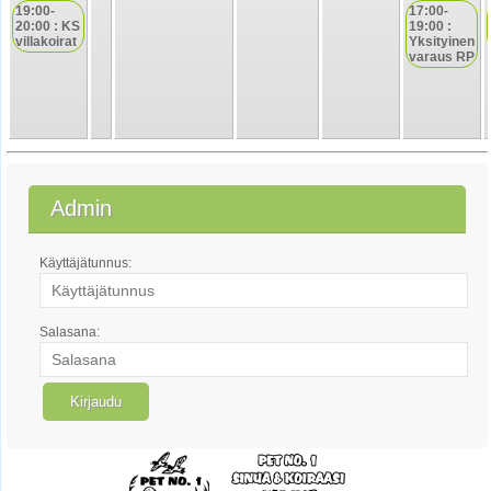
19:00-
17:00-
20:00 : KS
19:00 :
villakoirat
Yksityinen
varaus RP
Admin
Käyttäjätunnus:
Salasana: