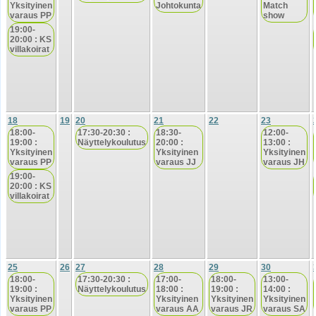
Yksityinen
Johtokunta
Match
varaus PP
show
19:00-
20:00 : KS
villakoirat
18
19
20
21
22
23
18:00-
17:30-20:30 :
18:30-
12:00-
19:00 :
Näyttelykoulutus
20:00 :
13:00 :
Yksityinen
Yksityinen
Yksityinen
varaus PP
varaus JJ
varaus JH
19:00-
20:00 : KS
villakoirat
25
26
27
28
29
30
18:00-
17:30-20:30 :
17:00-
18:00-
13:00-
19:00 :
Näyttelykoulutus
18:00 :
19:00 :
14:00 :
Yksityinen
Yksityinen
Yksityinen
Yksityinen
varaus PP
varaus AA
varaus JR
varaus SA