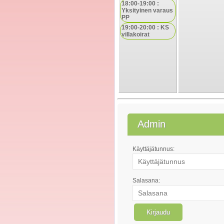
18:00-19:00 :
Yksityinen varaus
PP
19:00-20:00 : KS
villakoirat
Admin
Käyttäjätunnus:
Salasana: