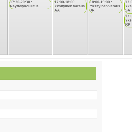
17:30-20:30 :
17:00-18:00 :
18:00-19:00 :
13:
Näyttelykoulutus
Yksityinen varaus
Yksityinen varaus
Yks
AA
JR
SA
17:
Yks
RP