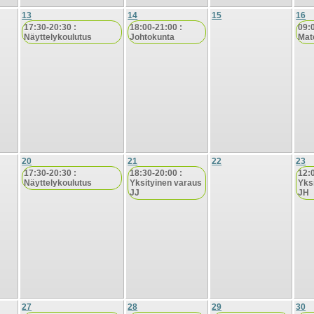
13
14
15
16
17:30-20:30 :
18:00-21:00 :
09:
Näyttelykoulutus
Johtokunta
Mat
20
21
22
23
17:30-20:30 :
18:30-20:00 :
12:
Näyttelykoulutus
Yksityinen varaus
Yks
JJ
JH
27
28
29
30