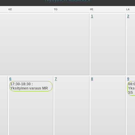
KE
TO
PE
LA
1
2
6
7
8
9
17:30-18:30 :
08:
Yksityinen varaus MR
Yks
SS