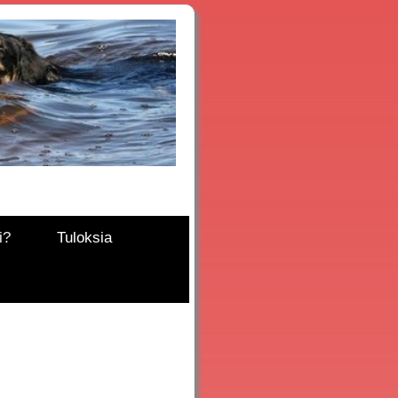
i?
Tuloksia