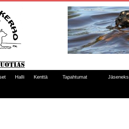
set
Halli
Kenttä
Tapahtumat
Jäseneks