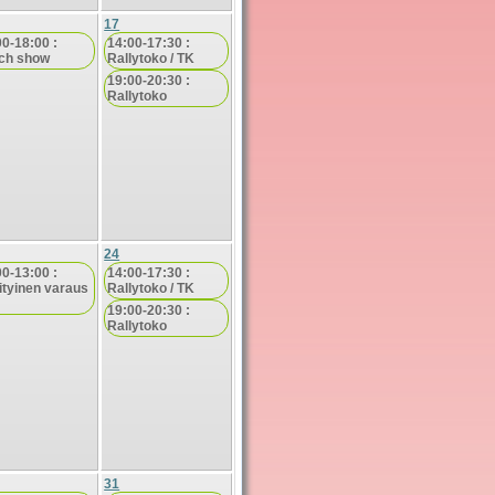
17
00-18:00 :
14:00-17:30 :
ch show
Rallytoko / TK
19:00-20:30 :
Rallytoko
24
00-13:00 :
14:00-17:30 :
ityinen varaus
Rallytoko / TK
19:00-20:30 :
Rallytoko
31